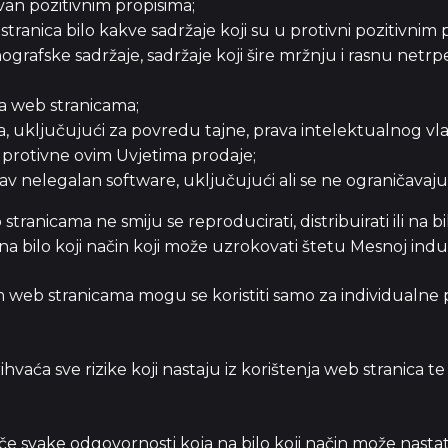
tivan pozitivnim propisima;
stranica bilo kakve sadržaje koji su u protivni pozitivnim 
grafske sadržaje, sadržaje koji šire mržnju i rasnu netrpe
 na web stranicama;
a, uključujući za povredu tajne, prava intelektualnog vlasn
e protivne ovim Uvjetima prodaje;
kav nelegalan software, uključujući ali se ne ograničavajući 
ranicama ne smiju se reproducirati, distribuirati ili na bi
 na bilo koji način koji može uzrokovati štetu Mesnoj industrij
m web stranicama mogu se koristiti samo za individualne p
vaća sve rizike koji nastaju iz korištenja web stranica te 
e svake odgovornosti koja na bilo koji način može nastati iz