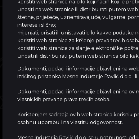
koristiti web stranice na bilo koji način koji je pro
unositi na web stranice ili distribuirati putem web 
štetne, prijeteće, uznemiravajuće, vulgarne, porno
interese i slično;
mijenjati, brisati ili uništavati bilo kakve podatke
koristiti web stranice za kršenje prava trećih osob
koristiti web stranice za slanje elektroničke pošt
unositi ili distribuirati putem web stranica bilo ka
Dokumenti, podaci i informacije objavljeni na web st
izričitog pristanka Mesne industrije Ravlić d.o.o. ili
Dokumenti, podaci i informacije objavljeni na ovi
vlasničkih prava te prava trećih osoba.
Korištenjem sadržaja ovih web stranica korisnik prih
osobnu uporabu i na vlastitu odgovornost.
Mesna industrija Ravlić d.o.o. se u potpunosti odrič