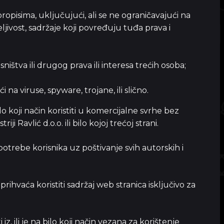
propisima, uključujući, ali se ne ograničavajući na
ljivost, sadržaje koji povređuju tuđa prava i
ištva ili drugog prava ili interesa trećih osoba;
na viruse, spyware, trojane, ili slično.
lo koji način koristiti u komercijalne svrhe bez
i Ravlić d.o.o. ili bilo kojoj trećoj strani.
otrebe korisnika uz poštivanje svih autorskih i
prihvaća koristiti sadržaj web stranica isključivo za
, ili je na bilo koji način vezana za korištenje