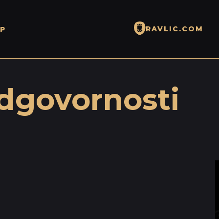
RAVLIC.COM
P
odgovornosti