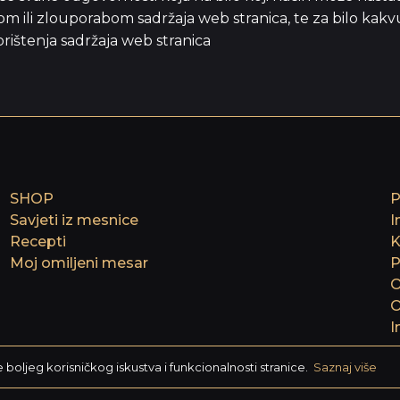
m ili zlouporabom sadržaja web stranica, te za bilo kakvu 
orištenja sadržaja web stranica
SHOP
P
Savjeti iz mesnice
I
Recepti
K
Moj omiljeni mesar
P
O
O
I
e boljeg korisničkog iskustva i funkcionalnosti stranice.
Saznaj više