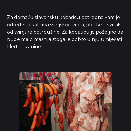
Za domaću slavonsku kobasicu potrebna vam je
određena količina svinjskog vrata, plećke te višak
od svinjske potrbušine. Za kobasicu je poželjno da
bude malo masnija stoga je dobro u nju umiješati
I leđne slanine.