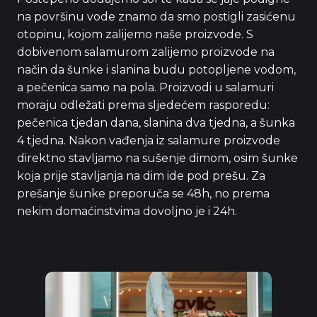
na površinu vode znamo da smo postigli zasićenu
otopinu, kojom zalijemo naše proizvode. S
dobivenom salamurom zalijemo proizvode na
način da šunke i slanina budu potopljene vodom,
a pečenica samo na pola. Proizvodi u salamuri
moraju odležati prema sljedećem rasporedu:
pečenica tjedan dana, slanina dva tjedna, a šunka
4 tjedna. Nakon vađenja iz salamure proizvode
direktno stavljamo na sušenje dimom, osim šunke
koja prije stavljanja na dim ide pod prešu. Za
prešanje šunke preporuča se 48h, no prema
nekim domaćinstvima dovoljno je i 24h.