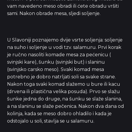
vam navedeno meso obradi ili ćete obradu vršiti
sami. Nakon obrade mesa, sljedi soljenje.
U Slavoniji poznajemo dvije vsrte soljenja: soljenje
na suho i soljenje u vodi tzv. salamuru. Prvi korak
je ručno nasoliti komade mesa za pećenicu (
svinjski kare), šunku (svinjski but) i slaninu
(svinjsko carsko meso). Svaki komad mesa
potrebno je dobro natrljati soli sa svake strane.
Nakon toga svaki komad slažemo u bure ili kacu
(drvena ili plastična velika posuda). Prvo se slažu
šunke jedna do druge, na šunku se slaže slanina,
a na slaninu se slaže pečenica. Nakon dva dana od
kolinja, kada se meso dobro ohladilo i kada je
odstojalo u soli, stavlja se u salamuru.