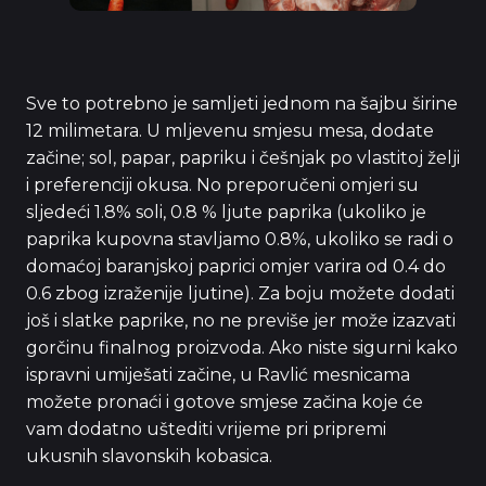
Sve to potrebno je samljeti jednom na šajbu širine
12 milimetara. U mljevenu smjesu mesa, dodate
začine; sol, papar, papriku i češnjak po vlastitoj želji
i preferenciji okusa. No preporučeni omjeri su
sljedeći 1.8% soli, 0.8 % ljute paprika (ukoliko je
paprika kupovna stavljamo 0.8%, ukoliko se radi o
domaćoj baranjskoj paprici omjer varira od 0.4 do
0.6 zbog izraženije ljutine). Za boju možete dodati
još i slatke paprike, no ne previše jer može izazvati
gorčinu finalnog proizvoda. Ako niste sigurni kako
ispravni umiješati začine, u Ravlić mesnicama
možete pronaći i gotove smjese začina koje će
vam dodatno uštediti vrijeme pri pripremi
ukusnih slavonskih kobasica.