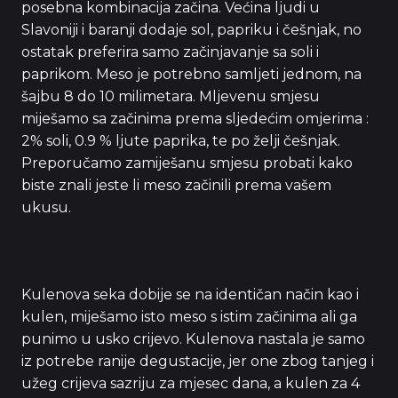
posebna kombinacija začina. Većina ljudi u
Slavoniji i baranji dodaje sol, papriku i češnjak, no
ostatak preferira samo začinjavanje sa soli i
paprikom. Meso je potrebno samljeti jednom, na
šajbu 8 do 10 milimetara. Mljevenu smjesu
miješamo sa začinima prema sljedećim omjerima :
2% soli, 0.9 % ljute paprika, te po želji češnjak.
Preporučamo zamiješanu smjesu probati kako
biste znali jeste li meso začinili prema vašem
ukusu.
Kulenova seka dobije se na identičan način kao i
kulen, miješamo isto meso s istim začinima ali ga
punimo u usko crijevo. Kulenova nastala je samo
iz potrebe ranije degustacije, jer one zbog tanjeg i
užeg crijeva sazriju za mjesec dana, a kulen za 4